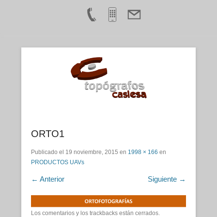
Servicios de Topografía Profesionales Chile
Topógrafos Caslesa Chile Ltda
ORTO1
Publicado el
19 noviembre, 2015
en
1998 × 166
en
PRODUCTOS UAVs
← Anterior
Siguiente →
Los comentarios y los trackbacks están cerrados.